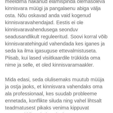
meeldima hakanud elamispinda olemasoleva
kinnisvara müügi ja pangalaenu abiga välja
osta. Nõu oskavad anda vaid kogenud
kinnisvaravahendajad. Eestis ei ole
kinnisvaravahendusega seonduv
seadusandlikult reguleeritud. Soovi korral võib
kinnisvaratehinguid vahendada kes iganes ja
seda ka ilma igasuguse ettevalmistuseta.
Piisab, kui lased visiitkaardile trükkida oma
nime ja selle, et oled kinnisvaramaakler.
Mida edasi, seda olulisemaks muutub müüja
ja ostja jaoks, et kinnisvara vahendaks oma
ala professionaal, kes suudab probleeme
ennetada, konflikte siluda ning vahel lihtsalt
teadmatusest pikaks venima kippuvat