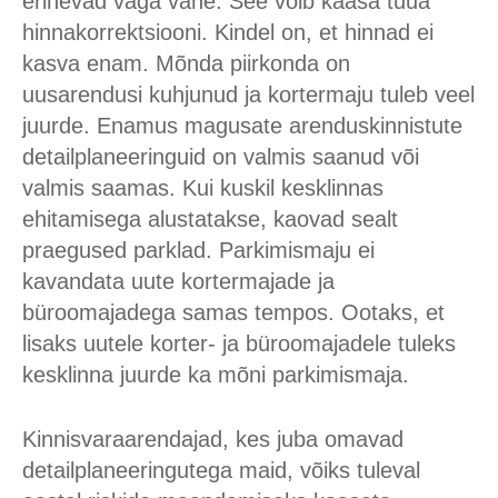
erinevad väga vähe. See võib kaasa tuua
hinnakorrektsiooni. Kindel on, et hinnad ei
kasva enam. Mõnda piirkonda on
uusarendusi kuhjunud ja kortermaju tuleb veel
juurde. Enamus magusate arenduskinnistute
detailplaneeringuid on valmis saanud või
valmis saamas. Kui kuskil kesklinnas
ehitamisega alustatakse, kaovad sealt
praegused parklad. Parkimismaju ei
kavandata uute kortermajade ja
büroomajadega samas tempos. Ootaks, et
lisaks uutele korter- ja büroomajadele tuleks
kesklinna juurde ka mõni parkimismaja.
Kinnisvaraarendajad, kes juba omavad
detailplaneeringutega maid, võiks tuleval