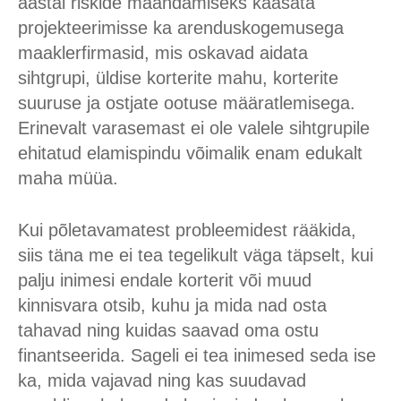
aastal riskide maandamiseks kaasata
projekteerimisse ka arenduskogemusega
maaklerfirmasid, mis oskavad aidata
sihtgrupi, üldise korterite mahu, korterite
suuruse ja ostjate ootuse määratlemisega.
Erinevalt varasemast ei ole valele sihtgrupile
ehitatud elamispindu võimalik enam edukalt
maha müüa.
Kui põletavamatest probleemidest rääkida,
siis täna me ei tea tegelikult väga täpselt, kui
palju inimesi endale korterit või muud
kinnisvara otsib, kuhu ja mida nad osta
tahavad ning kuidas saavad oma ostu
finantseerida. Sageli ei tea inimesed seda ise
ka, mida vajavad ning kas suudavad