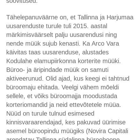
soovitused.
Tähelepanuväärne on, et Tallinna ja Harjumaa
uusarenduste turule tuli 2015. aastal
märkimisväärselt palju uusarendusi ning
nende müük sujub kenasti. Ka Arco Vara
käivitas taas uusarenduse, alustades
Kodulahe elamupiirkonna korterite müüki.
Büroo- ja äripindade müük on samuti
aktiveerunud. Olid ajad, kus keegi ei tahtnud
büroomaju ehitada. Veelgi vähem mõeldi
sellele, et võiks büroomajja moodustada
korteriomandid ja neid ettevõtetele müüa.
Nüüd on turule tulnud esimesed
kinnisvaraarendajad, kes pakuvad üürimise
asemel büroopindu müügiks (Novira Capitali
arendatav Tallinna südalinna büroohoone