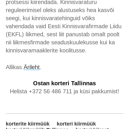
protsessi kiirendada. Kinnisvaraturu
reguleerimisel oleks alustuseks hea kasvõi
seegi, kui kinnisvaratehinguid võiks
vahendada vaid Eesti Kinnisvarafirmade Liidu
(EKFL) liikmed, sest liit panustab omalt poolt
nii liikmesfirmade seaduskuulekusse kui ka
kinnisvaramaaklerite koolitusse.
Allikas
Ärileht
.
Ostan korteri
Tallinnas
Helista +372 56 486 711 ja küsi pakkumist!
korterite kiirmüük
korteri kiirmüük