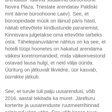
Novira Plaza, Triestate arendatav Paldiski
mnt äärne büroohoone Laev). See, et
büroopindade müük on läinud päris hästi,
näitab ettevõtete kindlustunde paranemist.
Kinnisvara julgetakse oma ettevõtte tarbeks
osta. Tähelepanuväärne nähtus on ka see, et
hotelli tüüpi hoonetes on hakatud arendama
väikesi koretriomandeid, mida väikeinvestorid
ostavad lausa hulgi, et neid välja üürida.
Üüriturg on jätkuvalt likviidne, üür kasvab,
üürnikke jätkub.
See, et turule tuli palju uusarendusi, võib
2016. aastal tekitada ka muret. Järelturu
korterite ja uusarenduste ruutmeetrihinnad