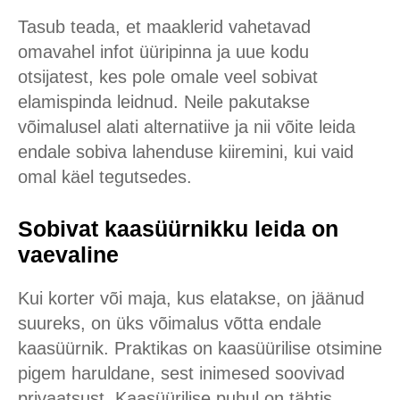
Tasub teada, et maaklerid vahetavad
omavahel infot üüripinna ja uue kodu
otsijatest, kes pole omale veel sobivat
elamispinda leidnud. Neile pakutakse
võimalusel alati alternatiive ja nii võite leida
endale sobiva lahenduse kiiremini, kui vaid
omal käel tegutsedes.
Sobivat kaasüürnikku leida on
vaevaline
Kui korter või maja, kus elatakse, on jäänud
suureks, on üks võimalus võtta endale
kaasüürnik. Praktikas on kaasüürilise otsimine
pigem haruldane, sest inimesed soovivad
privaatsust. Kaasüürilise puhul on tähtis