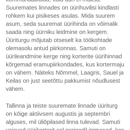
Suuremates linnades on üürihuvilisi kindlasti
rohkem kui pisikeses asulas. Mida suurem
asum, seda suuremat üürihinda on võimalik
saada ning üürniku leidmine on kergem.
Üüriturgu mõjutab otseselt ka töökohtade
olemasolu antud piirkonnas. Samuti on
üürileandmine kerge ning korterite üürihinnad
kõrgemad eramupiirkondades, kus kortermaju
on vähem. Näiteks Nõmmel, Laagris, Sauel ja
Keilas on just seetõttu pakkumist nõudlusest
vähem.
Tallinna ja teiste suuremate linnade üüriturg
on kõige aktiivsem augustis ja septembri
alguses, mil üliõpilased linna tulevad. Samuti