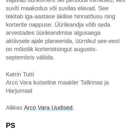
vajavad üürikorterit sel perioodil inimesed, kes
suviti maakodus või suvilas elavad. See
tekitab iga-aastase äkilise hinnatõusu ning
korterite nappuse. Üürileandja võib seda
arvestades üürileandmise algusaega
aktiivsele ajale planeerida, üürnikul see-eest
on mõistlik korteriotsingut augustis-
septembris vältida.
Katrin Tutti
Arco Vara kutseline maakler Tallinnas ja
Harjumaal
Allikas
Arco Vara Uudised
.
PS