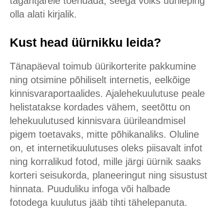
tagantjärele tõendada, seega võiks üürileping
olla alati kirjalik.
Kust head üürnikku leida?
Tänapäeval toimub üürikorterite pakkumine
ning otsimine põhiliselt internetis, eelkõige
kinnisvaraportaalides. Ajalehekuulutuse peale
helistatakse kordades vähem, seetõttu on
lehekuulutused kinnisvara üürileandmisel
pigem toetavaks, mitte põhikanaliks. Oluline
on, et internetikuulutuses oleks piisavalt infot
ning korralikud fotod, mille järgi üürnik saaks
korteri seisukorda, planeeringut ning sisustust
hinnata. Puuduliku infoga või halbade
fotodega kuulutus jääb tihti tähelepanuta.