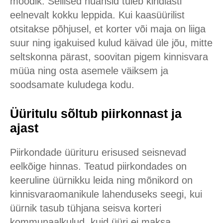
mõõdik. Sellised nüansid tuleb kindlasti
eelnevalt kokku leppida. Kui kaasüürilist
otsitakse põhjusel, et korter või maja on liiga
suur ning igakuised kulud käivad üle jõu, mitte
seltskonna pärast, soovitan pigem kinnisvara
müüa ning osta asemele väiksem ja
soodsamate kuludega kodu.
Üüritulu sõltub piirkonnast ja
ajast
Piirkondade üürituru erisused seisnevad
eelkõige hinnas. Teatud piirkondades on
keeruline üürnikku leida ning mõnikord on
kinnisvaraomanikule lahenduseks seegi, kui
üürnik tasub tühjana seisva korteri
kommunaalkulud, kuid üüri ei maksa.