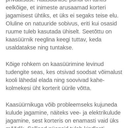
eelkõige, et inimeste arusaamad korteri
jagamisest ühtiks, et üks ei segaks teise elu.
Oluline on natuuride sobivus, eriti kui osasid
ruume tuleb kasutada ühiselt. Seetõttu on
kaasüürnik reeglina keegi tuttav, keda
usaldatakse ning tuntakse.
Kõige rohkem on kaasüürimine levinud
tudengite seas, kes otsivad soodsat võimalust
kooli lähedal elada ning soovivad kahe-
kolmekesi üht korterit üürile võtta.
Kaasüürnikuga võib probleemseks kujuneda
kulude jagamine, näiteks vee- ja elektrikulude
jagamine, sest korteris on enamasti vaid üks