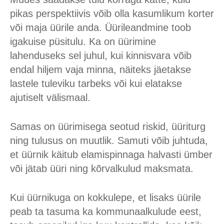
pikas perspektiivis võib olla kasumlikum korter
või maja üürile anda. Üürileandmine toob
igakuise püsitulu. Ka on üürimine
lahenduseks sel juhul, kui kinnisvara võib
endal hiljem vaja minna, näiteks jäetakse
lastele tuleviku tarbeks või kui elatakse
ajutiselt välismaal.
Samas on üürimisega seotud riskid, üüriturg
ning tulusus on muutlik. Samuti võib juhtuda,
et üürnik käitub elamispinnaga halvasti ümber
või jätab üüri ning kõrvalkulud maksmata.
Kui üürnikuga on kokkulepe, et lisaks üürile
peab ta tasuma ka kommunaalkulude eest,