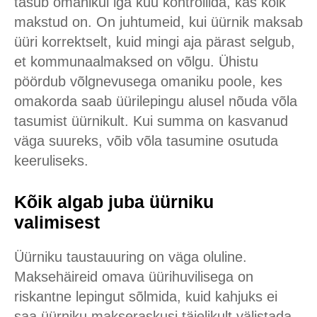
tasub omanikul iga kuu kontrollida, kas kõik
makstud on. On juhtumeid, kui üürnik maksab
üüri korrektselt, kuid mingi aja pärast selgub,
et kommunaalmaksed on võlgu. Ühistu
pöördub võlgnevusega omaniku poole, kes
omakorda saab üürilepingu alusel nõuda võla
tasumist üürnikult. Kui summa on kasvanud
väga suureks, võib võla tasumine osutuda
keeruliseks.
Kõik algab juba üürniku
valimisest
Üürniku taustauuring on väga oluline.
Maksehäireid omava üürihuvilisega on
riskantne lepingut sõlmida, kuid kahjuks ei
saa üürniku makseraskusi täielikult välistada