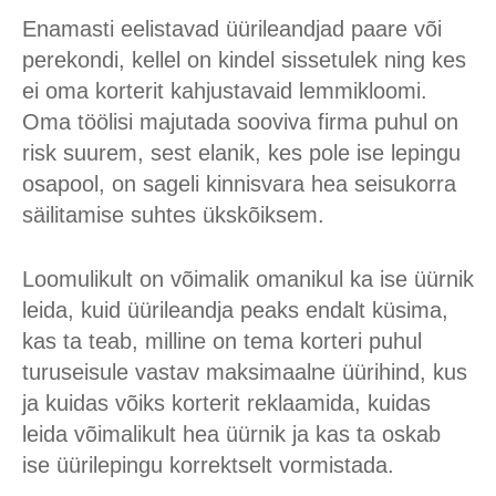
Enamasti eelistavad üürileandjad paare või
perekondi, kellel on kindel sissetulek ning kes
ei oma korterit kahjustavaid lemmikloomi.
Oma töölisi majutada sooviva firma puhul on
risk suurem, sest elanik, kes pole ise lepingu
osapool, on sageli kinnisvara hea seisukorra
säilitamise suhtes ükskõiksem.
Loomulikult on võimalik omanikul ka ise üürnik
leida, kuid üürileandja peaks endalt küsima,
kas ta teab, milline on tema korteri puhul
turuseisule vastav maksimaalne üürihind, kus
ja kuidas võiks korterit reklaamida, kuidas
leida võimalikult hea üürnik ja kas ta oskab
ise üürilepingu korrektselt vormistada.