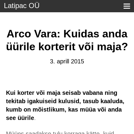
Latipac OÜ
Arco Vara: Kuidas anda
üürile korterit või maja?
3. aprill 2015
Kui korter või maja seisab vabana ning
tekitab igakuiseid kulusid, tasub kaaluda,
kumb on mõistlikum, kas müüa või anda
see üürile
.
Müües saadakse tulu korraga kätte, kuid