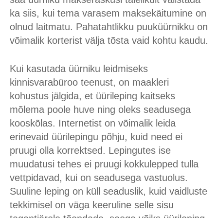
ka siis, kui tema varasem maksekäitumine on
olnud laitmatu. Pahatahtlikku puuküürnikku on
võimalik korterist välja tõsta vaid kohtu kaudu.
Kui kasutada üürniku leidmiseks
kinnisvarabüroo teenust, on maakleri
kohustus jälgida, et üürileping kaitseks
mõlema poole huve ning oleks seadusega
kooskõlas. Internetist on võimalik leida
erinevaid üürilepingu põhju, kuid need ei
pruugi olla korrektsed. Lepingutes ise
muudatusi tehes ei pruugi kokkulepped tulla
vettpidavad, kui on seadusega vastuolus.
Suuline leping on küll seaduslik, kuid vaidluste
tekkimisel on väga keeruline selle sisu