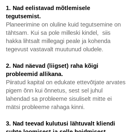
1. Nad eelistavad
mõtlemisele
tegutsemist.
Planeerimine on oluline kuid tegutsemine on
tähtsam. Kui sa pole milleski kindel, siis
hakka lihtsalt millegagi peale ja kohenda
tegevust vastavalt muutunud oludele.
2. Nad näevad (liigset) raha kõigi
probleemid allikana.
Piiratud kapital on edukate ettevõtjate arvates
pigem õnn kui õnnetus, sest sel juhul
lahendad sa probleeme sisuliselt mitte ei
mätsi probleeme rahaga kinni.
3. Nad teevad kulutusi lähtuvalt kliendi
suhte loomisest ja selle hoidmisest.