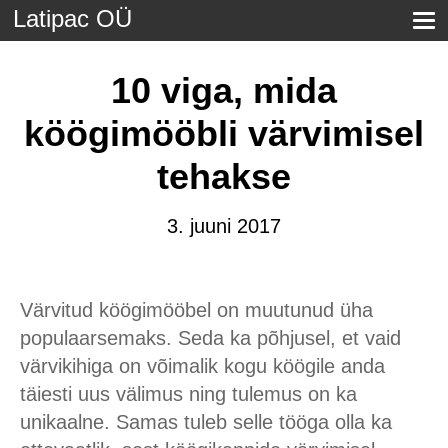
Latipac OÜ
10 viga, mida
köögimööbli värvimisel
tehakse
3. juuni 2017
Värvitud köögimööbel on muutunud üha
populaarsemaks. Seda ka põhjusel, et vaid
värvikihiga on võimalik kogu köögile anda
täiesti uus välimus ning tulemus on ka
unikaalne. Samas tuleb selle tööga olla ka