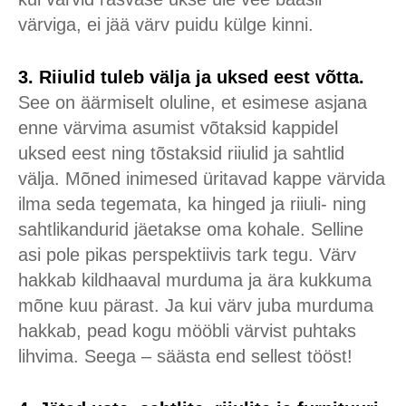
värviga, ei jää värv puidu külge kinni.
3. Riiulid tuleb välja ja uksed eest võtta.
See on äärmiselt oluline, et esimese asjana
enne värvima asumist võtaksid kappidel
uksed eest ning tõstaksid riiulid ja sahtlid
välja. Mõned inimesed üritavad kappe värvida
ilma seda tegemata, ka hinged ja riiuli- ning
sahtlikandurid jäetakse oma kohale. Selline
asi pole pikas perspektiivis tark tegu. Värv
hakkab kildhaaval murduma ja ära kukkuma
mõne kuu pärast. Ja kui värv juba murduma
hakkab, pead kogu mööbli värvist puhtaks
lihvima. Seega – säästa end sellest tööst!