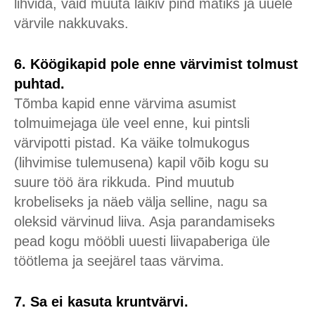
lihvida, vaid muuta läikiv pind matiks ja uuele
värvile nakkuvaks.
6. Köögikapid pole enne värvimist tolmust
puhtad.
Tõmba kapid enne värvima asumist
tolmuimejaga üle veel enne, kui pintsli
värvipotti pistad. Ka väike tolmukogus
(lihvimise tulemusena) kapil võib kogu su
suure töö ära rikkuda. Pind muutub
krobeliseks ja näeb välja selline, nagu sa
oleksid värvinud liiva. Asja parandamiseks
pead kogu mööbli uuesti liivapaberiga üle
töötlema ja seejärel taas värvima.
7. Sa ei kasuta kruntvärvi.