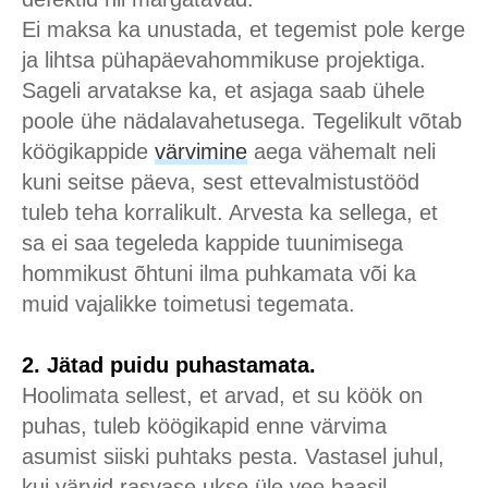
Ei maksa ka unustada, et tegemist pole kerge
ja lihtsa pühapäevahommikuse projektiga.
Sageli arvatakse ka, et asjaga saab ühele
poole ühe nädalavahetusega. Tegelikult võtab
köögikappide
värvimine
aega vähemalt neli
kuni seitse päeva, sest ettevalmistustööd
tuleb teha korralikult. Arvesta ka sellega, et
sa ei saa tegeleda kappide tuunimisega
hommikust õhtuni ilma puhkamata või ka
muid vajalikke toimetusi tegemata.
2. Jätad puidu puhastamata.
Hoolimata sellest, et arvad, et su köök on
puhas, tuleb köögikapid enne värvima
asumist siiski puhtaks pesta. Vastasel juhul,
kui värvid rasvase ukse üle vee baasil