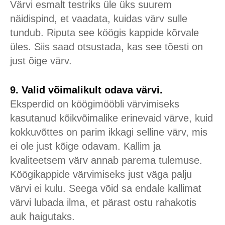
Värvi esmalt testriks üle üks suurem
näidispind, et vaadata, kuidas värv sulle
tundub. Riputa see köögis kappide kõrvale
üles. Siis saad otsustada, kas see tõesti on
just õige värv.
9. Valid võimalikult odava värvi.
Eksperdid on köögimööbli värvimiseks
kasutanud kõikvõimalike erinevaid värve, kuid
kokkuvõttes on parim ikkagi selline värv, mis
ei ole just kõige odavam. Kallim ja
kvaliteetsem värv annab parema tulemuse.
Köögikappide värvimiseks just väga palju
värvi ei kulu. Seega võid sa endale kallimat
värvi lubada ilma, et pärast ostu rahakotis
auk haigutaks.