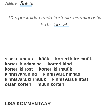
Allikas
Ärileh
t.
10 nippi kuidas enda korterile kiiremini ostja
leida:
loe siit!
sisekujundus
köök
korteri kiire müük
korteri hindamine
korteri hind
korteri kiirost
korteri kiirmüük
kinnisvara hind
kinnisvara hinnad
kinnisvara kiirmüük
kinnisvara kiirost
ostan korteri
müün korteri
LISA KOMMENTAAR