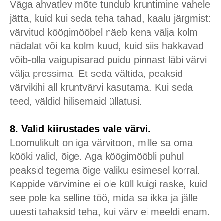
Väga ahvatlev mõte tundub kruntimine vahele
jätta, kuid kui seda teha tahad, kaalu järgmist:
värvitud köögimööbel näeb kena välja kolm
nädalat või ka kolm kuud, kuid siis hakkavad
võib-olla vaigupisarad puidu pinnast läbi värvi
välja pressima. Et seda vältida, peaksid
värvikihi all kruntvärvi kasutama. Kui seda
teed, väldid hilisemaid üllatusi.
8. Valid kiirustades vale värvi.
Loomulikult on iga värvitoon, mille sa oma
kööki valid, õige. Aga köögimööbli puhul
peaksid tegema õige valiku esimesel korral.
Kappide värvimine ei ole küll kuigi raske, kuid
see pole ka selline töö, mida sa ikka ja jälle
uuesti tahaksid teha, kui värv ei meeldi enam.