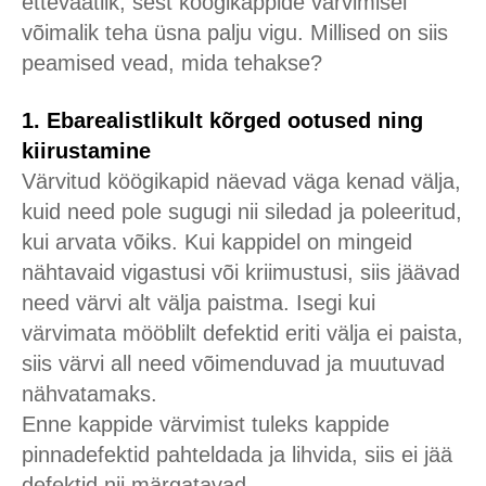
ettevaatlik, sest köögikappide värvimisel
võimalik teha üsna palju vigu. Millised on siis
peamised vead, mida tehakse?
1. Ebarealistlikult kõrged ootused ning
kiirustamine
Värvitud köögikapid näevad väga kenad välja,
kuid need pole sugugi nii siledad ja poleeritud,
kui arvata võiks. Kui kappidel on mingeid
nähtavaid vigastusi või kriimustusi, siis jäävad
need värvi alt välja paistma. Isegi kui
värvimata mööblilt defektid eriti välja ei paista,
siis värvi all need võimenduvad ja muutuvad
nähvatamaks.
Enne kappide värvimist tuleks kappide
pinnadefektid pahteldada ja lihvida, siis ei jää
defektid nii märgatavad.