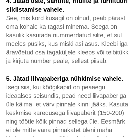
4. Jätad uste, sahtlite, riiulite ja furnituuri
sildistamise vahele.
See, mis kord kusagil on olnud, peab pärast
oma kohale ka tagasi minema. Seega on
kasulik kasutada nummerdatud silte, et sul
meeles püsiks, kus miski asi asus. Kleebi iga
äravõetud osa tagaküljele kleeps või teibitükk
ja kirjuta number peale, sellest piisab.
5. Jätad liivapaberiga nühkimise vahele.
Isegi siis, kui köögikapid on peaaegu
ideaalses seisundis, pead need liivapaberiga
üle käima, et värv pinnale kinni jääks. Kasuta
keskmise karedusega liivapaberit (150-200)
ning töötle kõik pinnad sellega üle. Eesmärk
ei ole mitte vana pinnakatet üleni maha