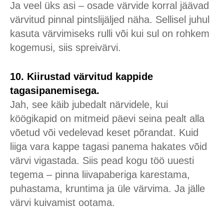
Ja veel üks asi – osade värvide korral jäävad
värvitud pinnal pintslijäljed näha. Sellisel juhul
kasuta värvimiseks rulli või kui sul on rohkem
kogemusi, siis spreivärvi.
10. Kiirustad värvitud kappide
tagasipanemisega.
Jah, see käib jubedalt närvidele, kui
köögikapid on mitmeid päevi seina pealt alla
võetud või vedelevad keset põrandat. Kuid
liiga vara kappe tagasi panema hakates võid
värvi vigastada. Siis pead kogu töö uuesti
tegema – pinna liivapaberiga karestama,
puhastama, kruntima ja üle värvima. Ja jälle
värvi kuivamist ootama.