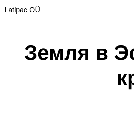
Latipac OÜ
Земля в Э
к