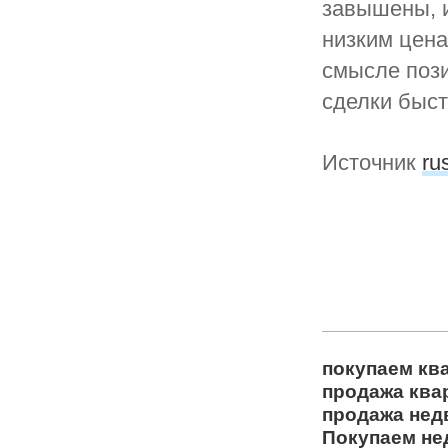
завышены, 
низким цена
смысле пози
сделки быст
Источник
ru
покупаем кв
продажа ква
продажа нед
Покупаем не