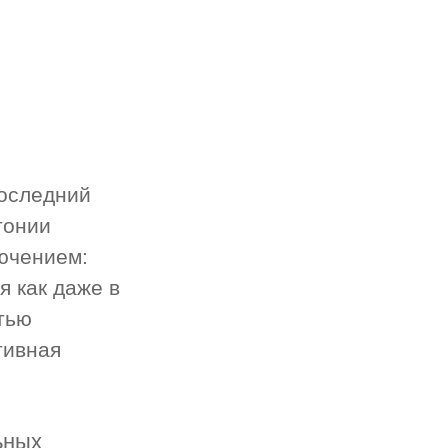
последний
тонии
лючением:
я как даже в
тью
тивная
ьных