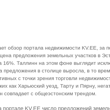
ает обзор портала недвижимости KV.EE, за 
 цена предложения земельных участков в Эс
а 16%. Таллинн на этом фоне выглядит иск
а предложения в столице выросла, в то врем
тивных с точки зрения торговли недвижимос
ких как Харьюский уезд, Тарту и Пярну, нега
н совпадает с общеэстонским трендом.
а портале KV.EE число предложений земел