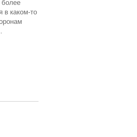
 более
 в каком-то
торонам
.