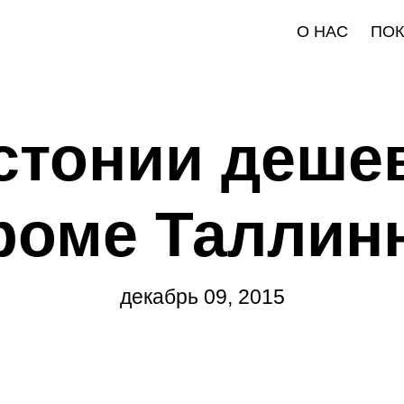
О НАС
ПО
стонии дешев
роме Таллин
декабрь 09, 2015