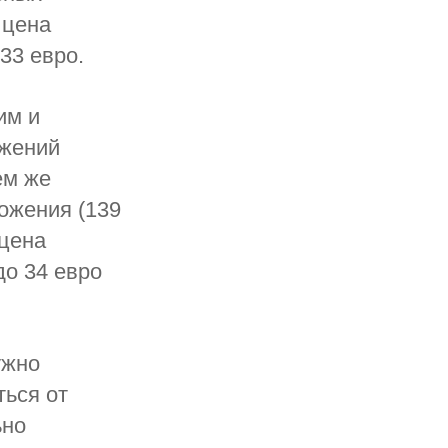
 цена
33 евро.
им и
ожений
ем же
ожения (139
 цена
до 34 евро
ужно
ться от
ьно