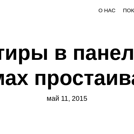
О НАС
ПО
тиры в пане
мах простаив
май 11, 2015