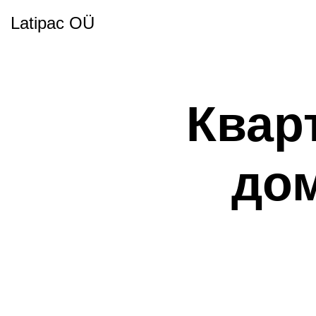
Latipac OÜ
Квар
до