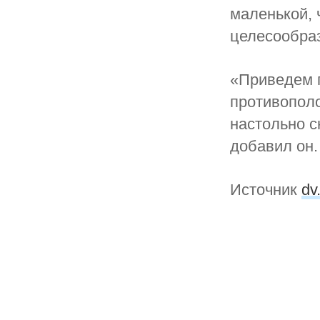
маленькой, 
целесообраз
«Приведем п
противополо
настольно с
добавил он.
Источник
dv