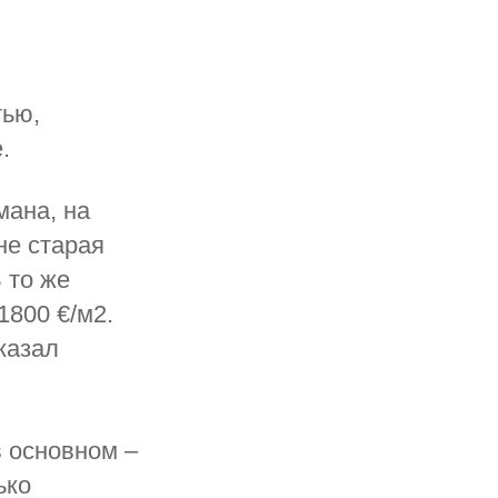
тью,
.
мана, на
не старая
 то же
1800 €/м2.
казал
в основном –
ько