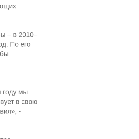
еющих
ы – в 2010–
од. По его
 бы
м году мы
твует в свою
ия», -