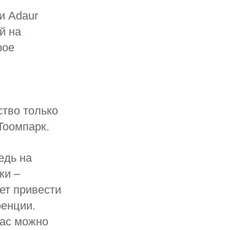
и Adaur
й на
рое
ство только
Тоомпарк.
едь на
ки –
ет привести
ренции.
час можно