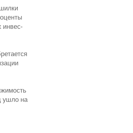
ашилки
роценты
х инвес­
бретается
изации
ижимость
д ушло на