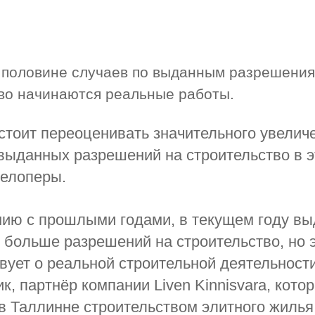
в половине случаев по выданным разрешения
во начинаются реальные работы.
 стоит переоценивать значительного увелич
выданных разрешений на строительство в э
велоперы.
нию с прошлыми годами, в текущем году в
 больше разрешений на строительст­во, но 
­вует о реальной строительной деятельности
к, партнёр компании Liven Kinnisvara, кото
в Таллинне строительством элитного жилья.