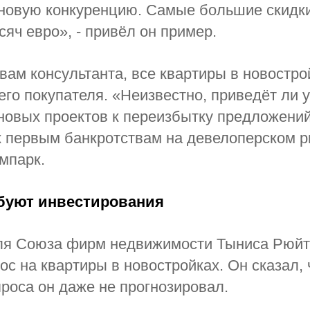
еновую конкуренцию. Самые большие скидк
сяч евро», - привёл он пример.
овам консультанта, все квартиры в новостро
его покупателя. «Неизвестно, приведёт ли 
новых проектов к переизбытку предложений 
к первым банкротствам на девелоперс­ком р
мпарк.
буют инвестирования
ля Союза фирм недвижимости Тыниса Рюйт
ос на квартиры в новостройках. Он сказал, 
роса он даже не прогнозировал.