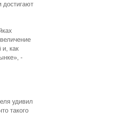
и достигают
йках
увеличение
и, как
ынке», -
еля удивил
что такого