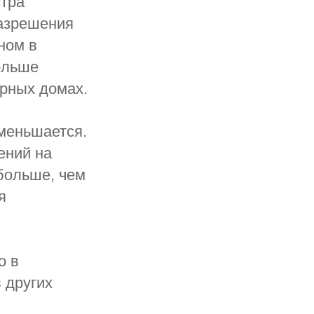
стра
разрешения
ном в
ольше
рных домах.
меньшается.
ений на
больше, чем
я
о в
 других