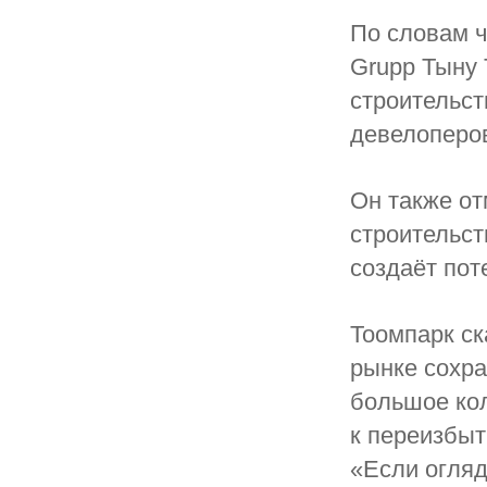
По словам ч
Grupp Тыну 
строительст
девелоперо
Он также от
строительст
создаёт пот
Тоомпарк ск
рынке сохра
большое кол
к переизбыт
«Если огляд