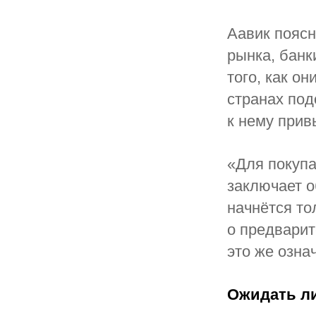
Аавик поясн
рынка, банк
того, как о
странах под
к нему прив
«Для покупа
заключает о
начнётся то
о предварит
это же озна
Ожидать ли