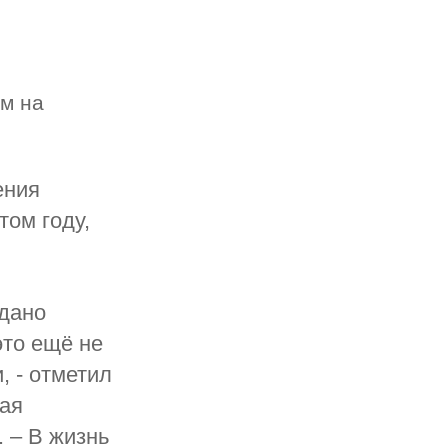
м на
ения
том году,
ыдано
это ещё не
, - отметил
рая
 – В жизнь