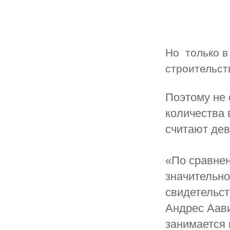
Но т
олько 
строительст
Поэто­му не
количества 
считают де
«По сравне
значительно
свидетельст
Андрес Аави
занимается 