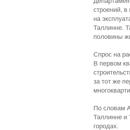
Департамент
строений, в
на эксплуат
Таллинне. Т
половины ж
Спрос на р
В первом кв
строительст
за тот же п
многокварт
По словам А
Таллинне и 
городах.