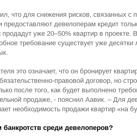
ил, что для снижения рисков, связанных с 
и предоставляют девелоперам кредит толь
ни продадут уже 20–50% квартир в проекте.
обное требование существует уже десятки л
ык.
теля это означает, что он бронирует кварти
бязательственно-правовой договор, но стр
лько после того, как будет выполнено треб
ельной продаже, - пояснил Аавик. – Для д
чает необходимость продажи квартир «на б
 банкротств среди девелоперов?