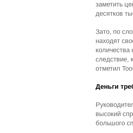
заметить ц
десятков ты
Зато, по сл
находят сво
количества 
следствие, 
отметил Тоо
Деньги тре
Руководите
высокий спр
большого сп