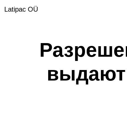
Latipac OÜ
Разреше
выдают 