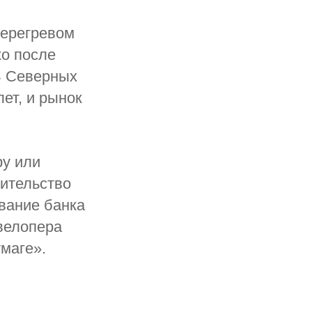
перегревом
ко после
 В Северных
ет, и рынок
ру или
оительство
ование банка
евелопера
умаге».