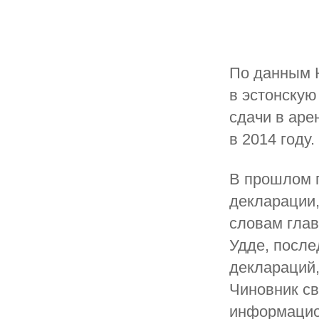
По данным Н
в эстонскую
сдачи в аре
в 2014 году.
В прошлом г
декларации,
словам гла
Удде, после
деклараций,
Чиновник св
информацио