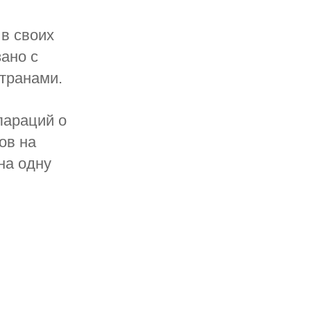
в своих
ано с
транами.
лараций о
ов на
на одну