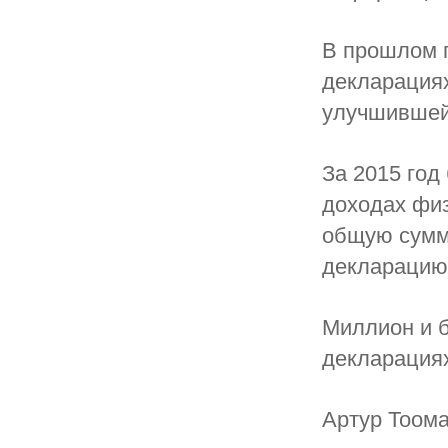
В прошлом г
декларациях
улучшившей
За 2015 год
доходах физ
общую сумму
декларацию
Миллион и б
декларация
Артур Тоома