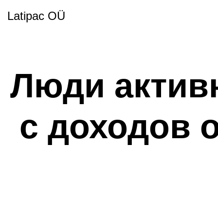
Latipac OÜ
Люди активн
с доходов 