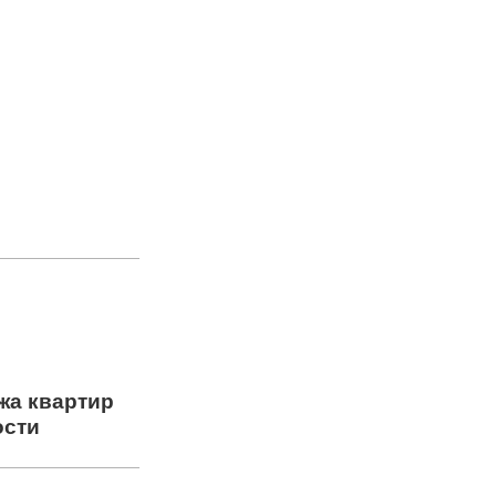
жа квартир
ости