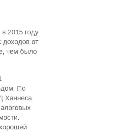
в 2015 году
с доходов от
е, чем было
1
одом. По
Д Ханнеса
налоговых
мости.
 хорошей