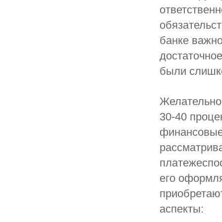
ответственн
обязательст
банке важно
достаточное
были слишк
Желательно
30-40 проце
финансовые 
рассматрива
платежеспос
его оформля
приобретают
аспекты: