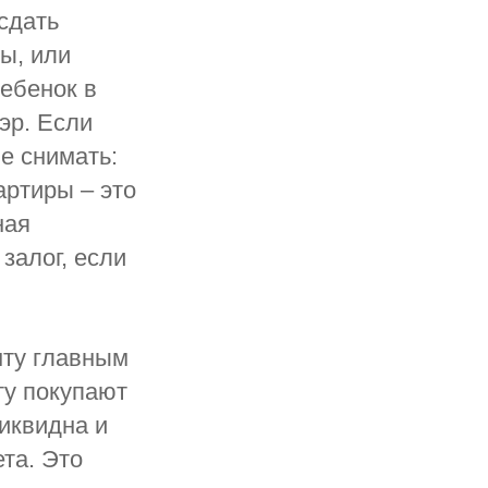
сдать
ы, или
ребенок в
эр. Если
не снимать:
артиры – это
ная
залог, если
нту главным
ту покупают
ликвидна и
ета. Это