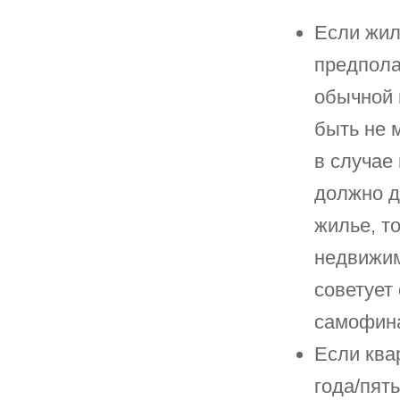
Если жил
предпола
обычной 
быть не 
в случае
должно д
жилье, т
недвижим
советует
самофина
Если ква
года/пят