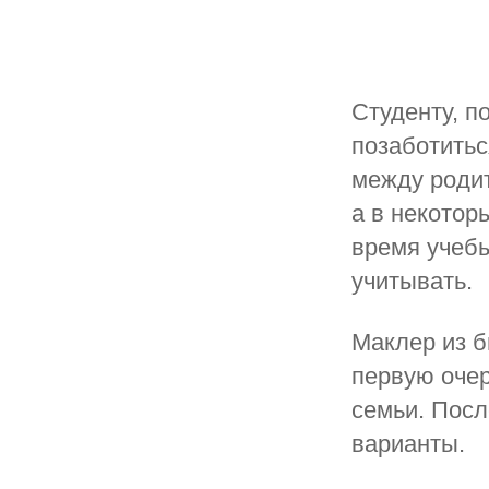
Студенту, п
позаботитьс
между роди
а в некотор
время учебы
учитывать.
Маклер из б
первую оче
семьи. Пос
варианты.