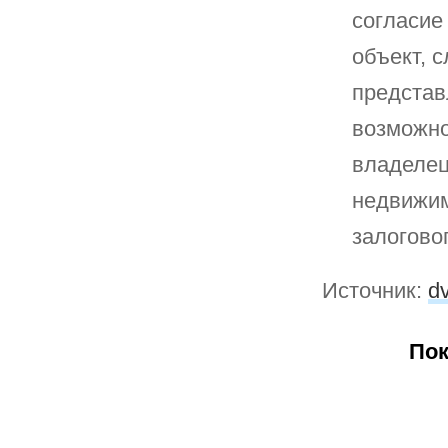
согласие
объект, 
представ
возможно
владелец
недвижим
залогово
Источник:
d
Пок