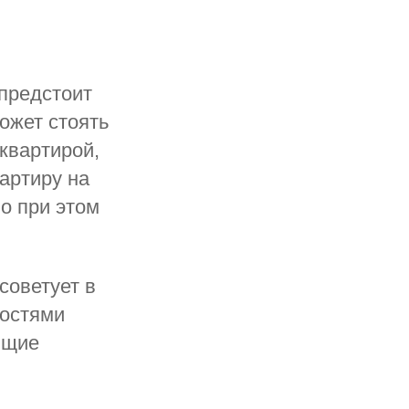
 предстоит
может стоять
квартирой,
вартиру на
о при этом
советует в
ностями
ящие