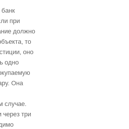
 банк
сли при
ание должно
бъекта, то
стиции, оно
ть одно
покупаемую
ару. Она
м случае.
 через три
одимо