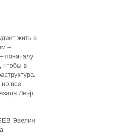
о
удент жить в
ем –
 – поначалу
, чтобы в
аструктура.
 но все
азала Леэр.
 SEB Эвелин
па