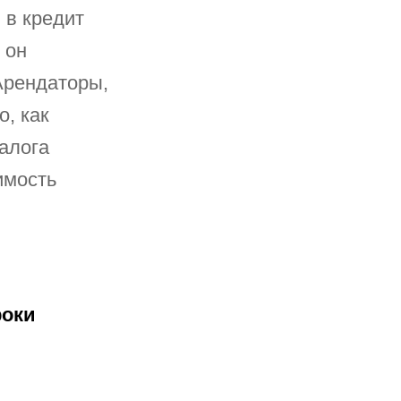
 в кредит
 он
Арендаторы,
о, как
алога
имость
роки