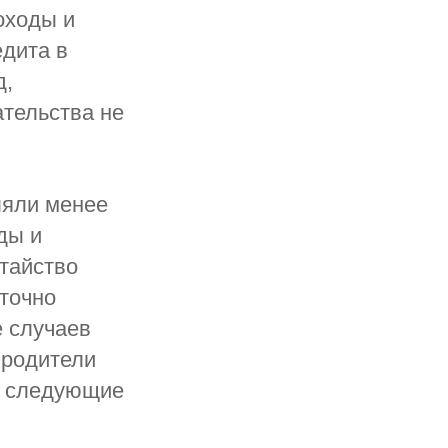
оходы и
едита в
д,
ательства не
ляли менее
ды и
тайство
аточно
е случаев
 родители
ть следующие