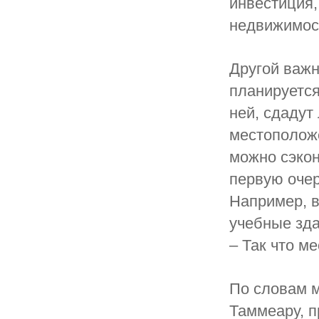
инвестиция,
недвижимост
Другой важны
планируется
ней, сдадут
местоположе
можно сэкон
первую очер
Например, в
учебные зда
– Так что м
По словам 
Таммеару, п