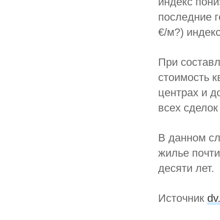
индекс пони
последние г
€/м?) индек
При состав
стоимость к
центрах и д
всех сделок
В данном с
жилье почти
десяти лет.
Источник
dv