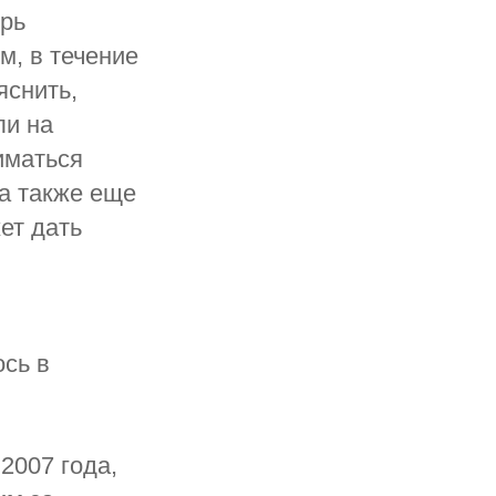
брь
м, в течение
яснить,
ли на
иматься
а также еще
ет дать
сь в
2007 года,