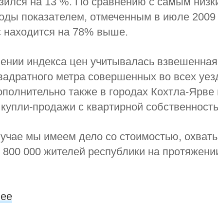
зился на 13 %. По сравнению с самым низк
оды показателем, отмеченным в июле 2009 г
с находится на 78% выше.
лении индекса цен учитывалась взвешенная
вадратного метра совершенных во всех уе
ополнительно также в городах Кохтла-Ярве
 купли-продажи с квартирной собственност
лучае мы имеем дело со стоимостью, охва
 800 000 жителей республики на протяжени
.ee