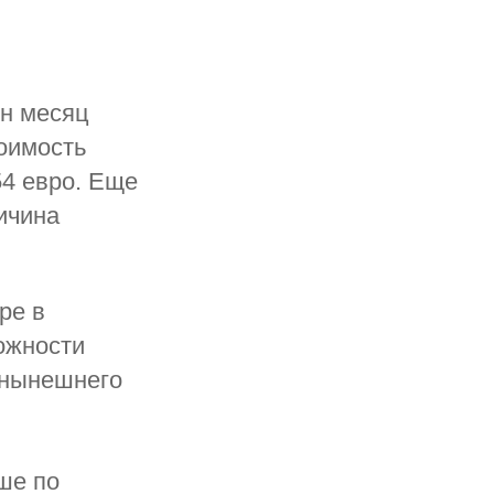
ин месяц
тоимость
54 евро. Еще
ичина
ре в
ожности
е нынешнего
ше по