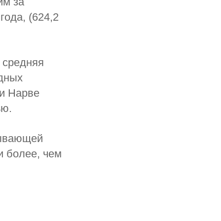
им за
ода, (624,2
 средняя
здных
 и Нарве
ью.
тывающей
и более, чем