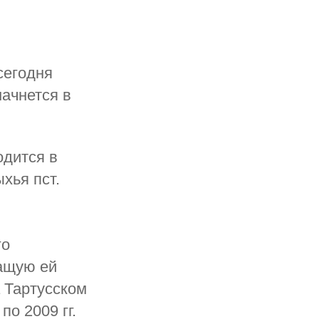
сегодня
начнется в
одится в
хья пст.
го
ащую ей
а Тартусском
по 2009 гг.