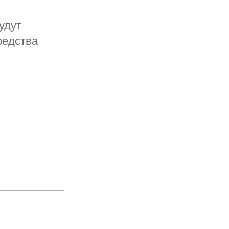
удут
редства