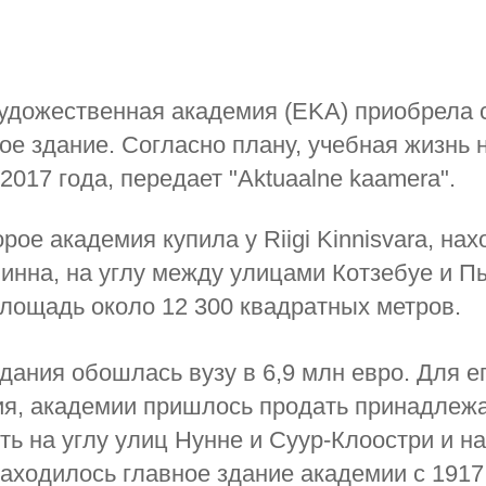
удожественная академия (EKA) приобрела 
ое здание. Согласно плану, учебная жизнь 
2017 года, передает "Aktuaalne kaamera".
рое академия купила у Riigi Kinnisvara, нах
инна, на углу между улицaми Котзебуе и Пы
лощадь около 12 300 квадратных метров.
дания обошлась вузу в 6,9 млн евро. Для е
ия, академии пришлось продать принадлеж
ь на углу улиц Нунне и Суур-Клоостри и н
находилось главное здание академии с 1917 