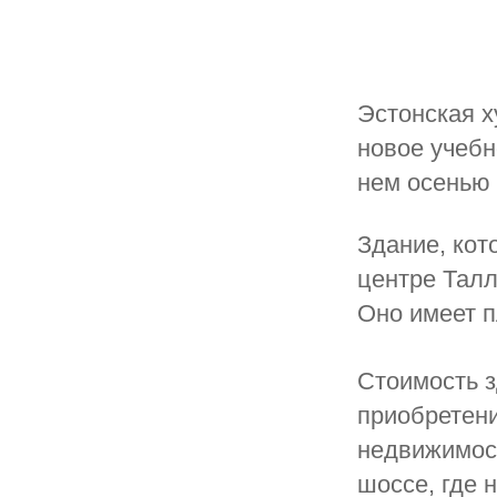
Эстонская х
новое учебн
нем осенью 
Здание, кото
центре Талл
Оно имеет п
Стоимость з
приобретен
недвижимост
шоссе, где 