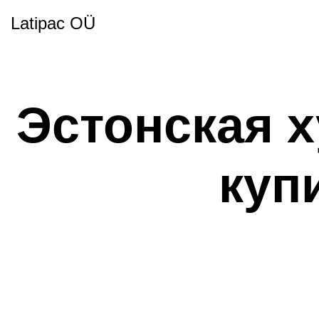
Latipac OÜ
Эстонская 
куп