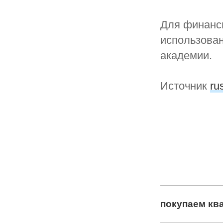
Для финанси
использова
академии.
Источник
ru
покупаем кв