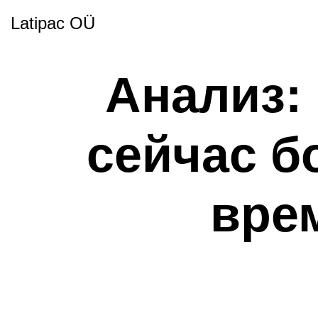
Latipac OÜ
Анализ:
сейчас б
врем