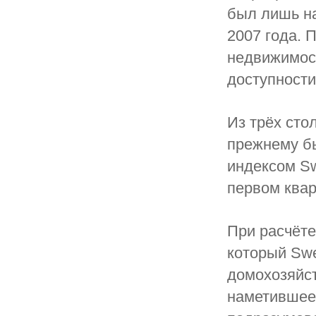
был лишь н
2007 года. 
недвижимост
доступности
Из трёх сто
прежнему бы
индексом Sw
первом ква
При расчёте
который Swe
домохозяйст
наметившее 