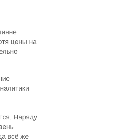
линне
отя цены на
тельно
ние
аналитики
тся. Наряду
вень
да всё же