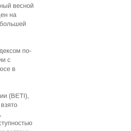
нный весной
цен на
у большей
дексом по-
ии с
юсе в
ии (BETI),
 взято
,
ступностью